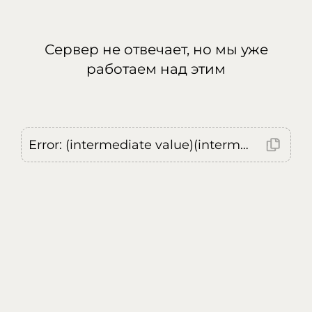
Сервер не отвечает, но мы уже
работаем над этим
Error: (intermediate value)(intermediate value)(intermediate value).replaceAll is not a function