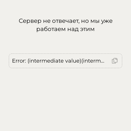
Сервер не отвечает, но мы уже
работаем над этим
Error: (intermediate value)(intermediate value)(intermediate value).replaceAll is not a function