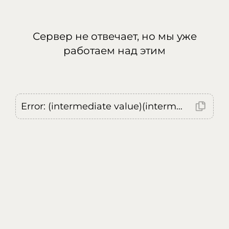
Сервер не отвечает, но мы уже
работаем над этим
Error: (intermediate value)(intermediate value)(intermediate value).replaceAll is not a function