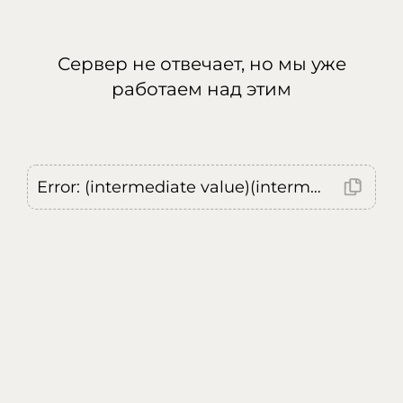
Сервер не отвечает, но мы уже
работаем над этим
Error: (intermediate value)(intermediate value)(intermediate value).replaceAll is not a function