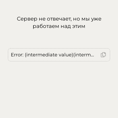
Сервер не отвечает, но мы уже
работаем над этим
Error: (intermediate value)(intermediate value)(intermediate value).replaceAll is not a function