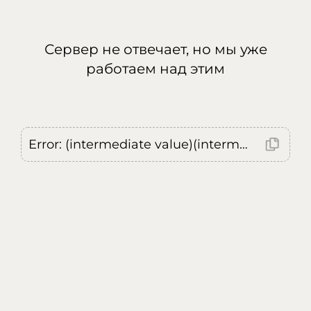
Сервер не отвечает, но мы уже
работаем над этим
Error: (intermediate value)(intermediate value)(intermediate value).replaceAll is not a function