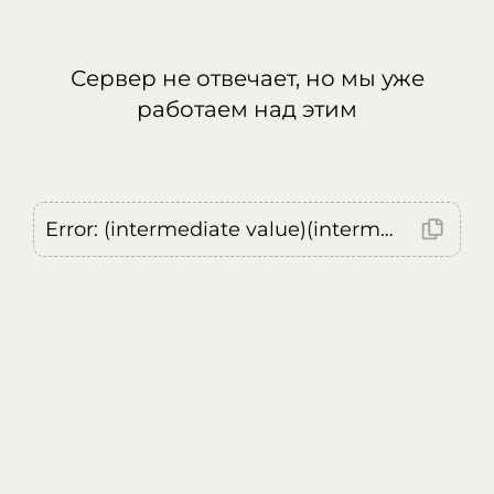
Сервер не отвечает, но мы уже
работаем над этим
Error: (intermediate value)(intermediate value)(intermediate value).replaceAll is not a function