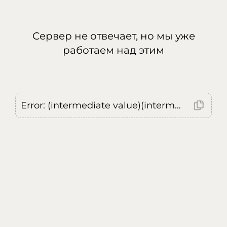
Сервер не отвечает, но мы уже
работаем над этим
Error: (intermediate value)(intermediate value)(intermediate value).replaceAll is not a function