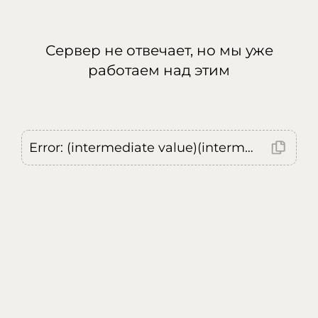
Сервер не отвечает, но мы уже
работаем над этим
Error: (intermediate value)(intermediate value)(intermediate value).replaceAll is not a function