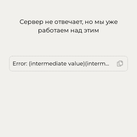
Сервер не отвечает, но мы уже
работаем над этим
Error: (intermediate value)(intermediate value)(intermediate value).replaceAll is not a function